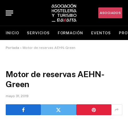
ASOCIADOS
INICIO
SERVICIOS
FORMACIÓN
EVENTOS
PRO
Portada
»
Motor de reservas AEHN-Green
Motor de reservas AEHN-
Green
mayo 31, 2019