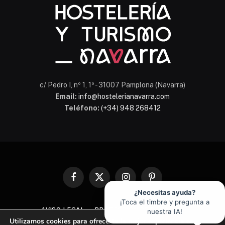
c/ Pedro I, nº 1, 1º - 31007 Pamplona (Navarra)
Email:
info@hostelerianavarra.com
Teléfono:
(+34) 948 268412
Facebook
X
Instagram
Pinterest
(Twitter)
¿Necesitas ayuda?
¡Toca el timbre y pregunta a
AVISO LEGAL
PROTECCIÓN DE DATOS
nuestra IA!
Utilizamos cookies para ofrecerte la mejor experiencia en
POLÍTICA DE COOKIES