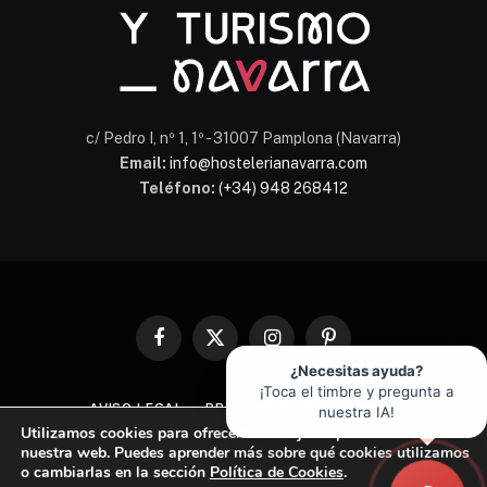
c/ Pedro I, nº 1, 1º - 31007 Pamplona (Navarra)
Email:
info@hostelerianavarra.com
Teléfono:
(+34) 948 268412
Facebook
X
Instagram
Pinterest
(Twitter)
¿Necesitas ayuda?
¡Toca el timbre y pregunta a
AVISO LEGAL
PROTECCIÓN DE DATOS
nuestra IA!
Utilizamos cookies para ofrecerte la mejor experiencia en
POLÍTICA DE COOKIES
nuestra web. Puedes aprender más sobre qué cookies utilizamos
o cambiarlas en la sección
Política de Cookies
.