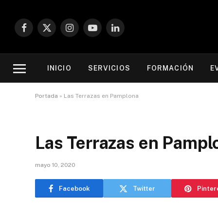
Facebook
X
Instagram
YouTube
LinkedIn
(Twitter)
INICIO
SERVICIOS
FORMACIÓN
E
Portada
»
Las Terrazas en Pamplona
Las Terrazas en Pampl
mayo 10, 2020
Facebook
Twitter
Pinter