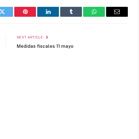
k
Twitter
Pinterest
LinkedIn
Tumblr
WhatsApp
Email
NEXT ARTICLE
Medidas fiscales 11 mayo