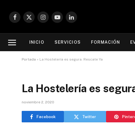
Facebook
X
Instagram
YouTube
LinkedIn
(Twitter)
INICIO
SERVICIOS
FORMACIÓN
E
Portada
»
La Hostelería es segura. Rescate Ya
La Hostelería es segur
noviembre 2, 2020
Facebook
Twitter
Pinter