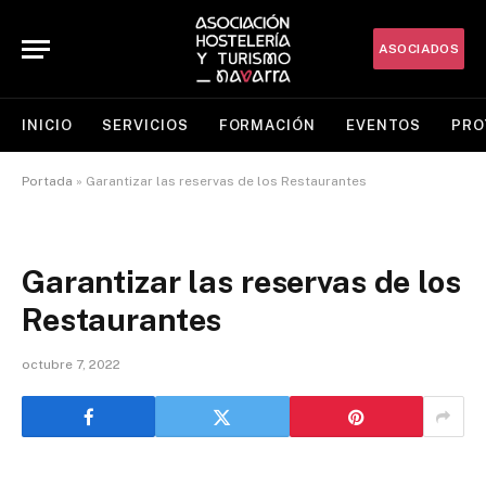
ASOCIADOS
INICIO
SERVICIOS
FORMACIÓN
EVENTOS
PRO
Portada
»
Garantizar las reservas de los Restaurantes
Garantizar las reservas de los
Restaurantes
octubre 7, 2022