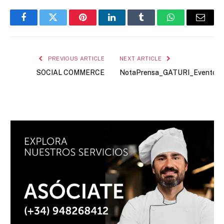
Facebook
Twitter
Pinterest
LinkedIn
Tumblr
WhatsApp
Email
PREVIOUS ARTICLE
NEXT ARTICLE
SOCIAL COMMERCE
NotaPrensa_GATURI_Evento_