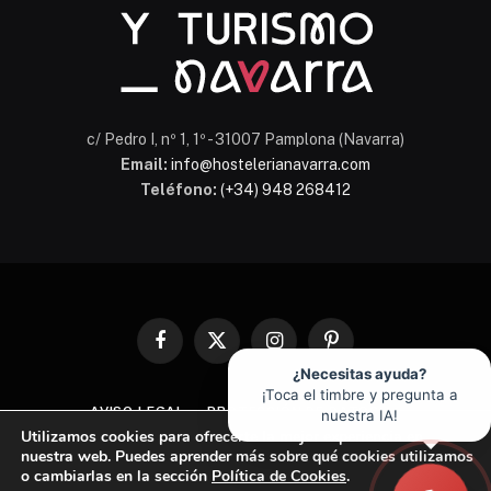
c/ Pedro I, nº 1, 1º - 31007 Pamplona (Navarra)
Email:
info@hostelerianavarra.com
Teléfono:
(+34) 948 268412
Facebook
X
Instagram
Pinterest
(Twitter)
¿Necesitas ayuda?
¡Toca el timbre y pregunta a
AVISO LEGAL
PROTECCIÓN DE DATOS
nuestra IA!
Utilizamos cookies para ofrecerte la mejor experiencia en
POLÍTICA DE COOKIES
nuestra web. Puedes aprender más sobre qué cookies utilizamos
o cambiarlas en la sección
Política de Cookies
.