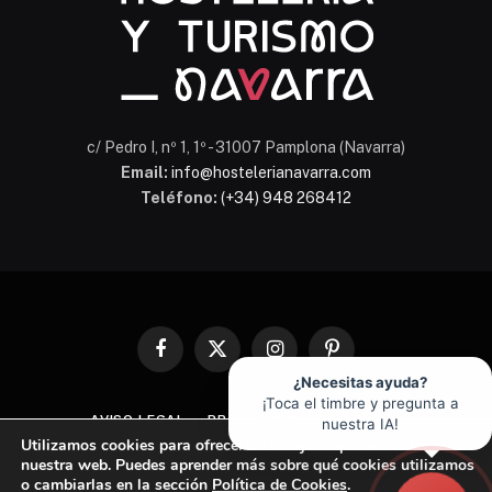
c/ Pedro I, nº 1, 1º - 31007 Pamplona (Navarra)
Email:
info@hostelerianavarra.com
Teléfono:
(+34) 948 268412
Facebook
X
Instagram
Pinterest
(Twitter)
¿Necesitas ayuda?
¡Toca el timbre y pregunta a
AVISO LEGAL
PROTECCIÓN DE DATOS
nuestra IA!
Utilizamos cookies para ofrecerte la mejor experiencia en
POLÍTICA DE COOKIES
nuestra web. Puedes aprender más sobre qué cookies utilizamos
o cambiarlas en la sección
Política de Cookies
.