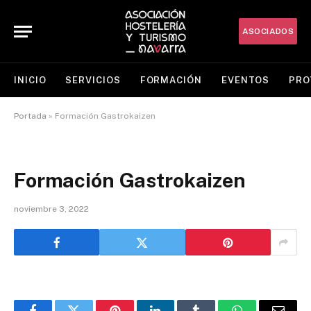
ASOCIADOS
INICIO
SERVICIOS
FORMACIÓN
EVENTOS
PRO
Portada
»
Formación Gastrokaizen
Formación Gastrokaizen
noviembre 3, 2022