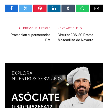
Facebook
Twitter
Pinterest
LinkedIn
Tumblr
WhatsApp
Email
PREVIOUS ARTICLE
NEXT ARTICLE
Promocion supermecados
Circular 286-20 Promo
BM
Mascarillas de Navarra