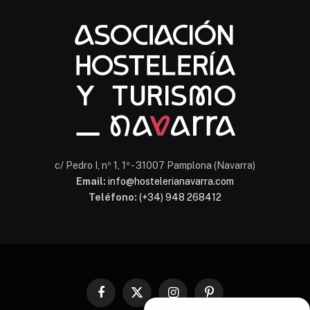
Chatbot Hostelería Navarra
En línea
c/ Pedro I, nº 1, 1º - 31007 Pamplona (Navarra)
Email:
info@hostelerianavarra.com
Teléfono:
(+34) 948 268412
Facebook
X
Instagram
Pinterest