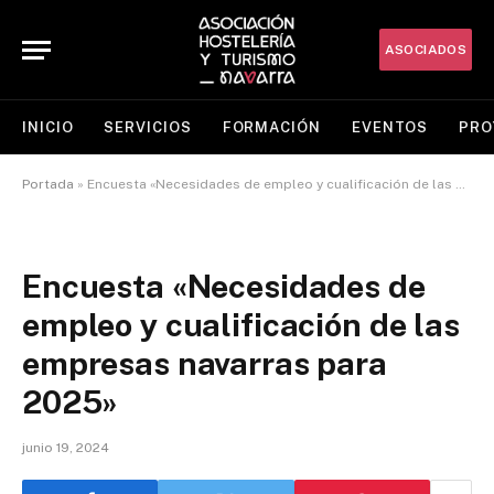
ASOCIADOS
INICIO
SERVICIOS
FORMACIÓN
EVENTOS
PRO
Portada
»
Encuesta «Necesidades de empleo y cualificación de las empresas navarras para 2025»
Encuesta «Necesidades de
empleo y cualificación de las
empresas navarras para
2025»
junio 19, 2024