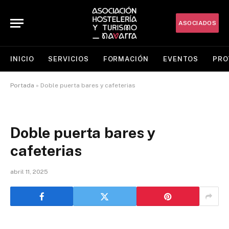
ASOCIADOS
INICIO
SERVICIOS
FORMACIÓN
EVENTOS
PRO
Portada
»
Doble puerta bares y cafeterias
Doble puerta bares y
cafeterias
abril 11, 2025