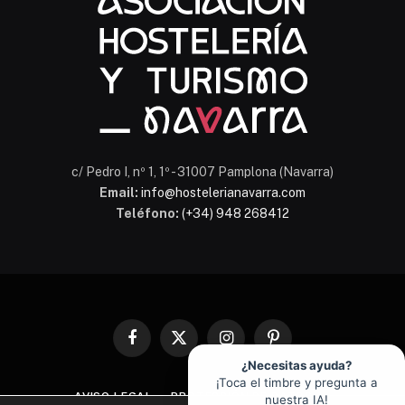
c/ Pedro I, nº 1, 1º - 31007 Pamplona (Navarra)
Email:
info@hostelerianavarra.com
Teléfono:
(+34) 948 268412
Facebook
X
Instagram
Pinterest
(Twitter)
¿Necesitas ayuda?
¡Toca el timbre y pregunta a
AVISO LEGAL
PROTECCIÓN DE DATOS
nuestra IA!