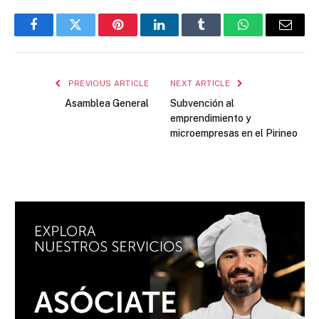
Facebook
Twitter
Pinterest
LinkedIn
Tumblr
WhatsApp
Email
PREVIOUS ARTICLE
NEXT ARTICLE
Asamblea General
Subvención al
emprendimiento y
microempresas en el Pirineo