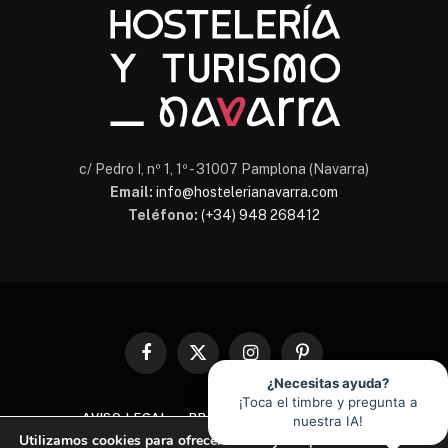
c/ Pedro I, nº 1, 1º - 31007 Pamplona (Navarra)
Email:
info@hostelerianavarra.com
Teléfono:
(+34) 948 268412
Facebook
X
Instagram
Pinterest
(Twitter)
¿Necesitas ayuda?
¡Toca el timbre y pregunta a
AVISO LEGAL
PROTECCIÓN DE DATOS
nuestra IA!
Utilizamos cookies para ofrecerte la mejor experiencia en
POLÍTICA DE COOKIES