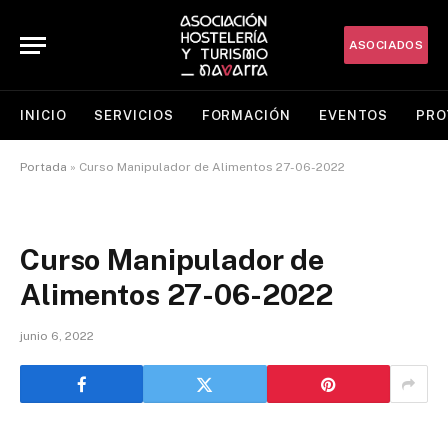
ASOCIADOS
INICIO
SERVICIOS
FORMACIÓN
EVENTOS
PRO
Portada
»
Curso Manipulador de Alimentos 27-06-2022
Curso Manipulador de
Alimentos 27-06-2022
junio 6, 2022