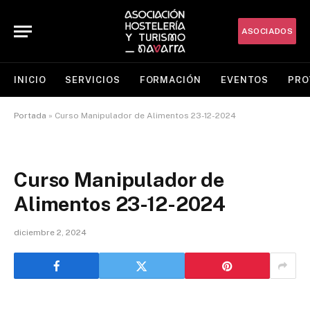
ASOCIADOS
INICIO
SERVICIOS
FORMACIÓN
EVENTOS
PRO
Portada
»
Curso Manipulador de Alimentos 23-12-2024
Curso Manipulador de
Alimentos 23-12-2024
diciembre 2, 2024