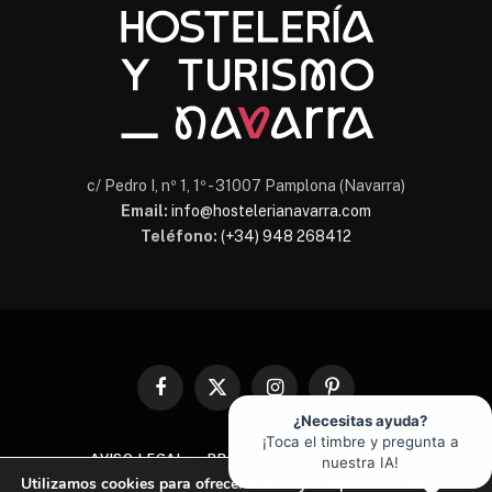
c/ Pedro I, nº 1, 1º - 31007 Pamplona (Navarra)
Email:
info@hostelerianavarra.com
Teléfono:
(+34) 948 268412
Facebook
X
Instagram
Pinterest
(Twitter)
¿Necesitas ayuda?
¡Toca el timbre y pregunta a
AVISO LEGAL
PROTECCIÓN DE DATOS
nuestra IA!
Utilizamos cookies para ofrecerte la mejor experiencia en
POLÍTICA DE COOKIES