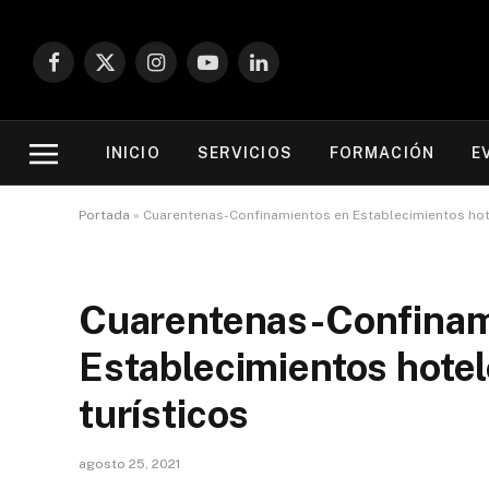
Facebook
X
Instagram
YouTube
LinkedIn
(Twitter)
INICIO
SERVICIOS
FORMACIÓN
E
Portada
»
Cuarentenas-Confinamientos en Establecimientos hote
Cuarentenas-Confinam
Establecimientos hotel
turísticos
agosto 25, 2021