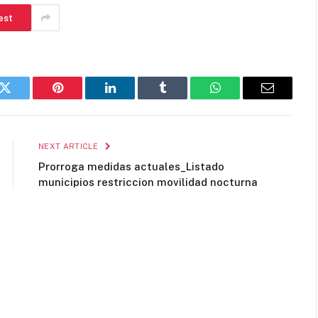
est
k
Twitter
Pinterest
LinkedIn
Tumblr
WhatsApp
Email
NEXT ARTICLE
Prorroga medidas actuales_Listado
municipios restriccion movilidad nocturna