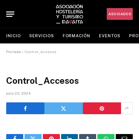
ASOCIADOS
INICIO
SERVICIOS
FORMACIÓN
EVENTOS
PRO
Portada
»
Control_Accesos
Control_Accesos
julio 23, 2024