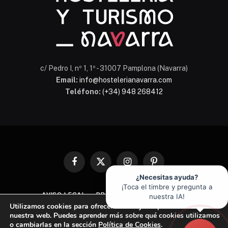
c/ Pedro I, nº 1, 1º - 31007 Pamplona (Navarra)
Email:
info@hostelerianavarra.com
Teléfono:
(+34) 948 268412
Facebook
X
Instagram
Pinterest
(Twitter)
¿Necesitas ayuda?
¡Toca el timbre y pregunta a
AVISO LEGAL
PROTECCIÓN DE DATOS
nuestra IA!
Utilizamos cookies para ofrecerte la mejor experiencia en
POLÍTICA DE COOKIES
nuestra web. Puedes aprender más sobre qué cookies utilizamos
o cambiarlas en la sección
Política de Cookies
.