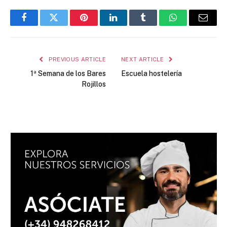
Facebook
Twitter
Pinterest
LinkedIn
Tumblr
WhatsApp
Email
PREVIOUS ARTICLE
NEXT ARTICLE
1ª Semana de los Bares
Escuela hostelería
Rojillos