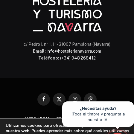
c/ Pedro I, nº 1, 1º - 31007 Pamplona (Navarra)
Email:
info@hostelerianavarra.com
Teléfono:
(+34) 948 268412
Facebook
X
Instagram
Pinterest
(Twitter)
¿Necesitas ayuda?
¡Toca el timbre y pregunta a
AVISO LEGAL
PROTECCIÓN DE DATOS
nuestra IA!
Utilizamos cookies para ofrecerte la mejor experiencia en
POLÍTICA DE COOKIES
nuestra web. Puedes aprender más sobre qué cookies utilizamos