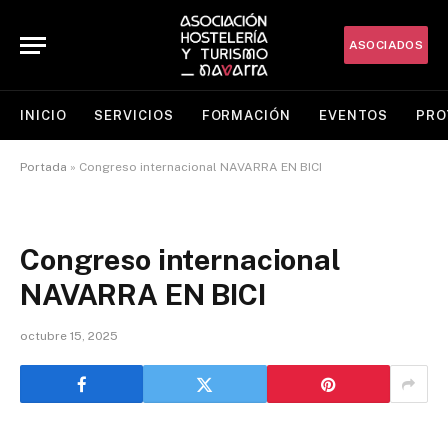
ASOCIADOS
INICIO
SERVICIOS
FORMACIÓN
EVENTOS
PRO
Portada
»
Congreso internacional NAVARRA EN BICI
Congreso internacional
NAVARRA EN BICI
octubre 15, 2025