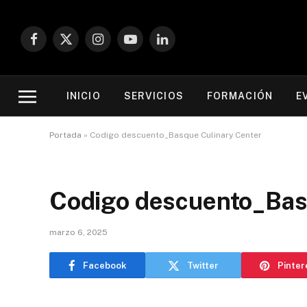
Facebook
X
Instagram
YouTube
LinkedIn
(Twitter)
INICIO
SERVICIOS
FORMACIÓN
E
Portada
»
Codigo descuento_Basque Culinary Center
Codigo descuento_Bas
marzo 6, 2025
Facebook
Twitter
Pinter