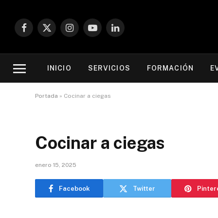
Facebook
X
Instagram
YouTube
LinkedIn
(Twitter)
INICIO
SERVICIOS
FORMACIÓN
E
Portada
»
Cocinar a ciegas
Cocinar a ciegas
enero 15, 2025
Facebook
Twitter
Pinter