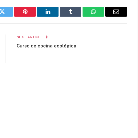
k
Twitter
Pinterest
LinkedIn
Tumblr
WhatsApp
Email
NEXT ARTICLE
Curso de cocina ecológica