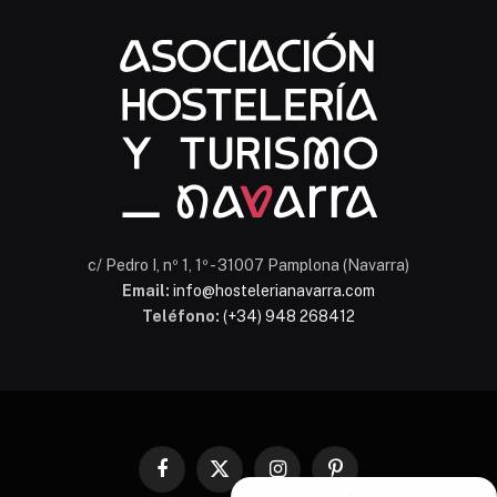
Chatbot Hostelería Navarra
En línea
c/ Pedro I, nº 1, 1º - 31007 Pamplona (Navarra)
Email:
info@hostelerianavarra.com
Teléfono:
(+34) 948 268412
Facebook
X
Instagram
Pinterest