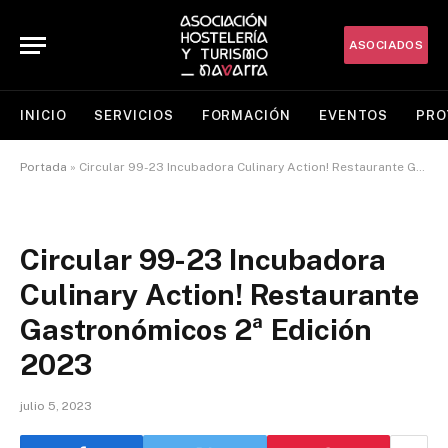
ASOCIADOS
INICIO
SERVICIOS
FORMACIÓN
EVENTOS
PRO
Portada
»
Circular 99-23 Incubadora Culinary Action! Restaurante Gastronómicos 2ª Edición 2023
Circular 99-23 Incubadora
Culinary Action! Restaurante
Gastronómicos 2ª Edición
2023
julio 5, 2023