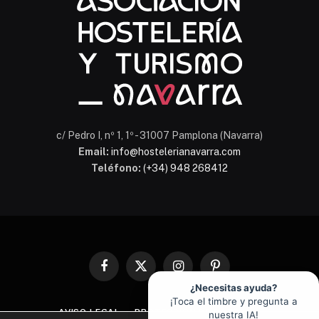
c/ Pedro I, nº 1, 1º - 31007 Pamplona (Navarra)
Email:
info@hostelerianavarra.com
Teléfono:
(+34) 948 268412
Facebook
X
Instagram
Pinterest
(Twitter)
¿Necesitas ayuda?
¡Toca el timbre y pregunta a
AVISO LEGAL
PROTECCIÓN DE DATOS
nuestra IA!