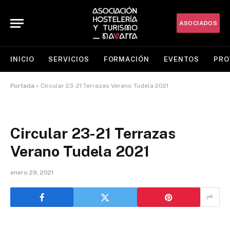
ASOCIADOS
INICIO
SERVICIOS
FORMACIÓN
EVENTOS
PRO
Portada
»
Circular 23-21 Terrazas Verano Tudela 2021
Circular 23-21 Terrazas
Verano Tudela 2021
enero 29, 2021