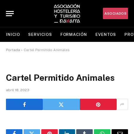
ASOCIADOS
INICIO
SERVICIOS
FORMACIÓN
EVENTOS
PRO
Portada
»
Cartel Permitido Animales
Cartel Permitido Animales
abril 18, 2023