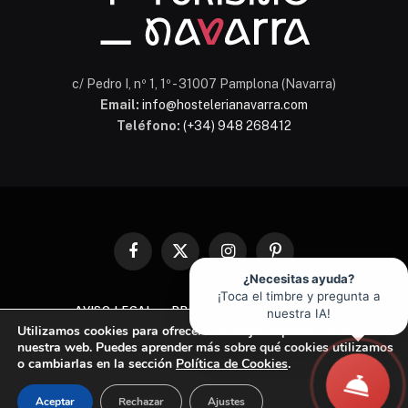
c/ Pedro I, nº 1, 1º - 31007 Pamplona (Navarra)
Email:
info@hostelerianavarra.com
Teléfono:
(+34) 948 268412
Facebook
X
Instagram
Pinterest
(Twitter)
¿Necesitas ayuda?
¡Toca el timbre y pregunta a
AVISO LEGAL
PROTECCIÓN DE DATOS
nuestra IA!
Utilizamos cookies para ofrecerte la mejor experiencia en
POLÍTICA DE COOKIES
nuestra web. Puedes aprender más sobre qué cookies utilizamos
o cambiarlas en la sección
Política de Cookies
.
© 2026 Asociación de Hostelería y Turismo de Navarra
Aceptar
Rechazar
Ajustes