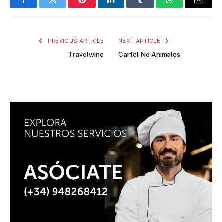
Facebook
Twitter
Pinterest
LinkedIn
Tumblr
WhatsApp
Email
PREVIOUS ARTICLE
NEXT ARTICLE
Travelwine
Cartel No Animales