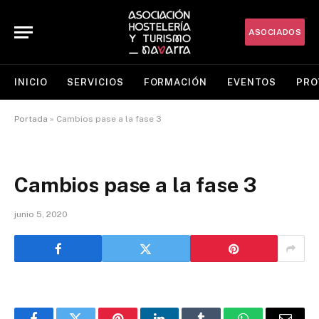
ASOCIADOS
INICIO
SERVICIOS
FORMACIÓN
EVENTOS
PRO
Portada
»
Cambios pase a la fase 3
Cambios pase a la fase 3
junio 5, 2020