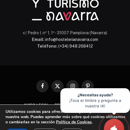
c/ Pedro I, nº 1, 1º - 31007 Pamplona (Navarra)
Email:
info@hostelerianavarra.com
Teléfono:
(+34) 948 268412
Facebook
X
Instagram
Pinterest
(Twitter)
¿Necesitas ayuda?
¡Toca el timbre y pregunta a
AVISO LEGAL
PROTECCIÓN DE DATOS
nuestra IA!
Utilizamos cookies para ofrecerte la mejor experiencia en
POLÍTICA DE COOKIES
nuestra web. Puedes aprender más sobre qué cookies utilizamos
o cambiarlas en la sección
Política de Cookies
.
© 2026 Asociación de Hostelería y Turismo de Navarra