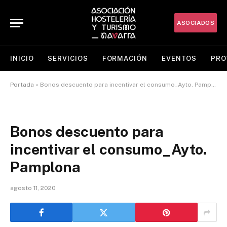
ASOCIADOS
INICIO
SERVICIOS
FORMACIÓN
EVENTOS
PRO
Portada
»
Bonos descuento para incentivar el consumo_Ayto. Pamplona
Bonos descuento para
incentivar el consumo_Ayto.
Pamplona
agosto 11, 2020