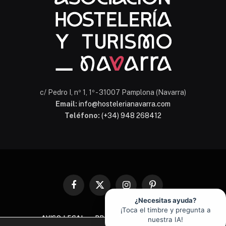
c/ Pedro I, nº 1, 1º - 31007 Pamplona (Navarra)
Email:
info@hostelerianavarra.com
Teléfono:
(+34) 948 268412
Facebook
X
Instagram
Pinterest
(Twitter)
¿Necesitas ayuda?
¡Toca el timbre y pregunta a
AVISO LEGAL
PROTECCIÓN DE DATOS
nuestra IA!