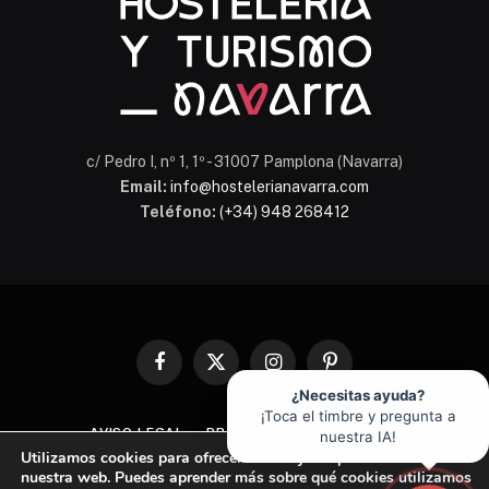
c/ Pedro I, nº 1, 1º - 31007 Pamplona (Navarra)
Email:
info@hostelerianavarra.com
Teléfono:
(+34) 948 268412
Facebook
X
Instagram
Pinterest
(Twitter)
¿Necesitas ayuda?
¡Toca el timbre y pregunta a
AVISO LEGAL
PROTECCIÓN DE DATOS
nuestra IA!
Utilizamos cookies para ofrecerte la mejor experiencia en
POLÍTICA DE COOKIES
nuestra web. Puedes aprender más sobre qué cookies utilizamos