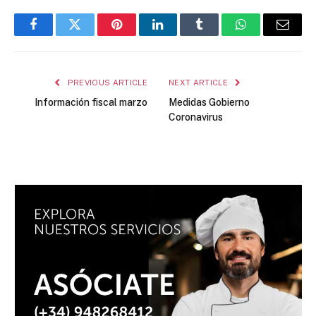
Facebook
Twitter
Pinterest
LinkedIn
Tumblr
WhatsApp
Email
PREVIOUS ARTICLE
NEXT ARTICLE
Información fiscal marzo
Medidas Gobierno
Coronavirus