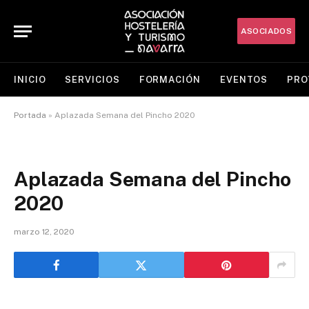
ASOCIADOS
INICIO
SERVICIOS
FORMACIÓN
EVENTOS
PRO
Portada
»
Aplazada Semana del Pincho 2020
Aplazada Semana del Pincho
2020
marzo 12, 2020