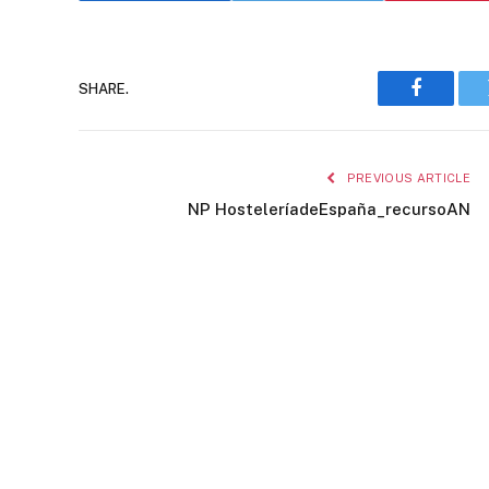
SHARE.
Faceboo
PREVIOUS ARTICLE
NP HosteleríadeEspaña_recursoAN