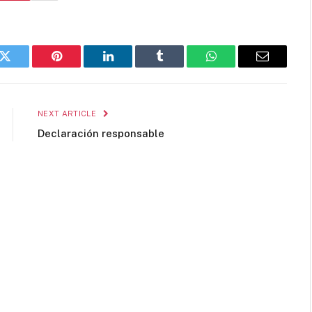
k
Twitter
Pinterest
LinkedIn
Tumblr
WhatsApp
Email
NEXT ARTICLE
Declaración responsable