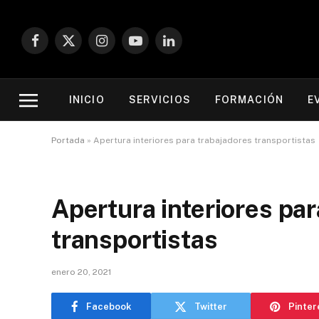
Facebook
X
Instagram
YouTube
LinkedIn
(Twitter)
INICIO
SERVICIOS
FORMACIÓN
E
Portada
»
Apertura interiores para trabajadores transportistas
Apertura interiores pa
transportistas
enero 20, 2021
Facebook
Twitter
Pinter