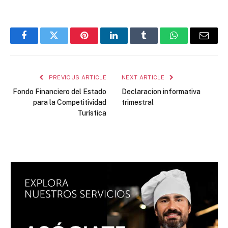
Facebook
Twitter
Pinterest
LinkedIn
Tumblr
WhatsApp
Email
PREVIOUS ARTICLE
NEXT ARTICLE
Fondo Financiero del Estado
Declaracion informativa
para la Competitividad
trimestral
Turística