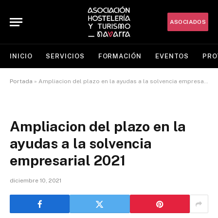
ASOCIADOS
INICIO
SERVICIOS
FORMACIÓN
EVENTOS
PRO
Portada
»
Ampliacion del plazo en la ayudas a la solvencia empresarial 2021
Ampliacion del plazo en la
ayudas a la solvencia
empresarial 2021
diciembre 10, 2021