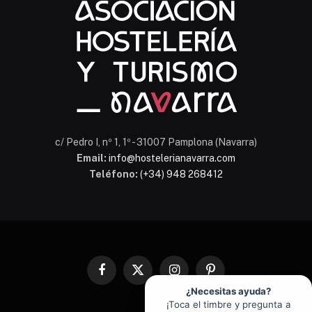
En línea
c/ Pedro I, nº 1, 1º - 31007 Pamplona (Navarra)
Email:
info@hostelerianavarra.com
Teléfono:
(+34) 948 268412
Facebook
X
Instagram
Pinterest
(Twitter)
¿Necesitas ayuda?
¡Toca el timbre y pregunta a