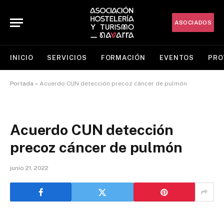
ASOCIADOS
INICIO
SERVICIOS
FORMACIÓN
EVENTOS
PRO
Portada
»
Acuerdo CUN detección precoz cáncer de pulmón
Acuerdo CUN detección
precoz cáncer de pulmón
junio 21, 2022