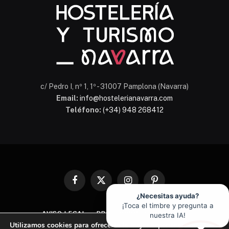
c/ Pedro I, nº 1, 1º - 31007 Pamplona (Navarra)
Email:
info@hostelerianavarra.com
Teléfono:
(+34) 948 268412
Facebook
X
Instagram
Pinterest
(Twitter)
¿Necesitas ayuda?
¡Toca el timbre y pregunta a
AVISO LEGAL
PROTECCIÓN DE DATOS
nuestra IA!
Utilizamos cookies para ofrecerte la mejor experiencia en
POLÍTICA DE COOKIES