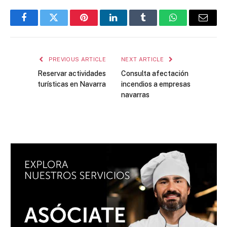
Facebook
Twitter
Pinterest
LinkedIn
Tumblr
WhatsApp
Email
PREVIOUS ARTICLE
NEXT ARTICLE
Reservar actividades
Consulta afectación
turísticas en Navarra
incendios a empresas
navarras