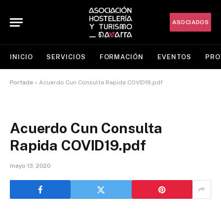
ASOCIADOS
INICIO
SERVICIOS
FORMACIÓN
EVENTOS
PRO
Portada
»
Acuerdo Cun Consulta Rapida COVID19.pdf
Acuerdo Cun Consulta
Rapida COVID19.pdf
mayo 13, 2020