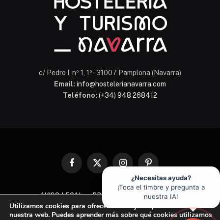
c/ Pedro I, nº 1, 1º - 31007 Pamplona (Navarra)
Email:
info@hostelerianavarra.com
Teléfono:
(+34) 948 268412
Facebook
X
Instagram
Pinterest
(Twitter)
¿Necesitas ayuda?
¡Toca el timbre y pregunta a
AVISO LEGAL
PROTECCIÓN DE DATOS
nuestra IA!
Utilizamos cookies para ofrecerte la mejor experiencia en
POLÍTICA DE COOKIES
nuestra web. Puedes aprender más sobre qué cookies utilizamos