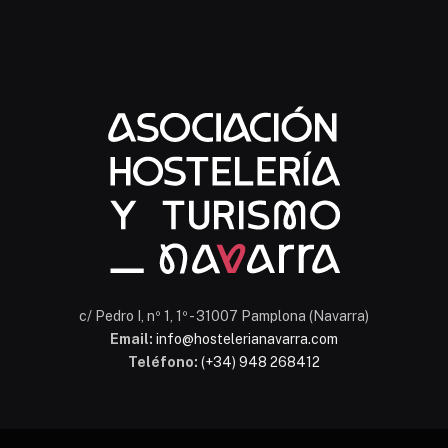
Chatbot Hostelería Navarra
En línea
c/ Pedro I, nº 1, 1º - 31007 Pamplona (Navarra)
Email:
info@hostelerianavarra.com
Teléfono:
(+34) 948 268412