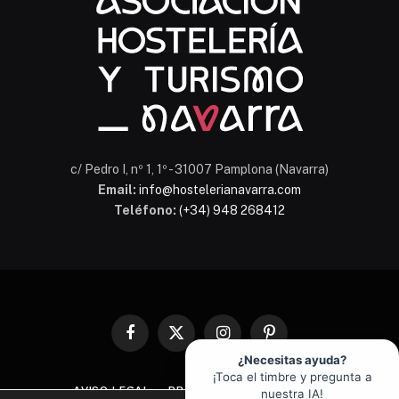
c/ Pedro I, nº 1, 1º - 31007 Pamplona (Navarra)
Email:
info@hostelerianavarra.com
Teléfono:
(+34) 948 268412
Facebook
X
Instagram
Pinterest
(Twitter)
¿Necesitas ayuda?
¡Toca el timbre y pregunta a
AVISO LEGAL
PROTECCIÓN DE DATOS
nuestra IA!