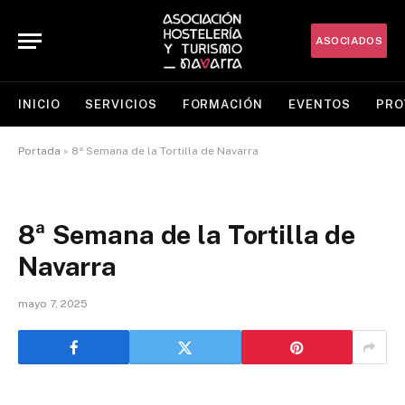
ASOCIADOS
INICIO
SERVICIOS
FORMACIÓN
EVENTOS
PRO
Portada
»
8ª Semana de la Tortilla de Navarra
8ª Semana de la Tortilla de
Navarra
mayo 7, 2025