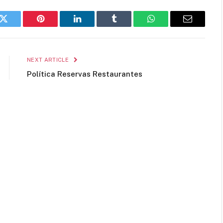
k
Twitter
Pinterest
LinkedIn
Tumblr
WhatsApp
Email
NEXT ARTICLE
Política Reservas Restaurantes