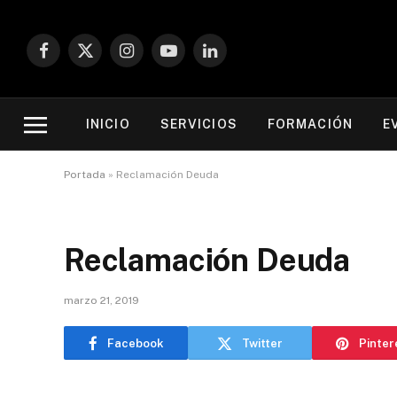
Facebook
X
Instagram
YouTube
LinkedIn
(Twitter)
INICIO
SERVICIOS
FORMACIÓN
E
Portada
»
Reclamación Deuda
Reclamación Deuda
marzo 21, 2019
Facebook
Twitter
Pinter