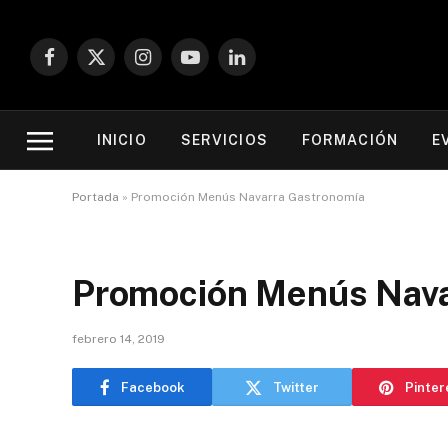
Facebook
X
Instagram
YouTube
LinkedIn
(Twitter)
INICIO
SERVICIOS
FORMACIÓN
E
Portada
»
Promoción Menús Navarra Gastronomía
Promoción Menús Nava
febrero 14, 2019
Facebook
Twitter
Pinter