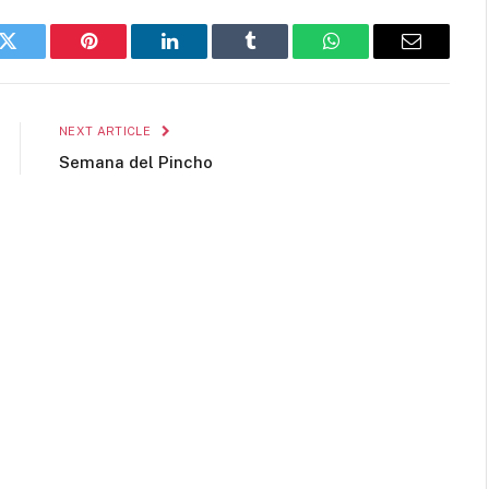
k
Twitter
Pinterest
LinkedIn
Tumblr
WhatsApp
Email
NEXT ARTICLE
Semana del Pincho