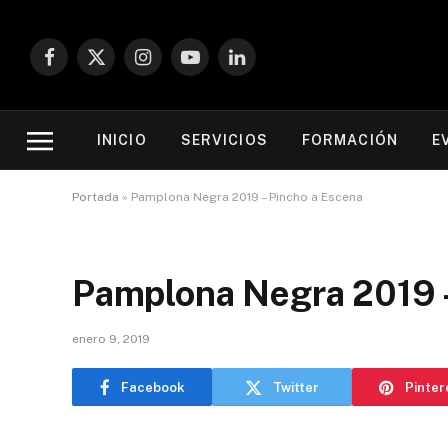
Facebook
X
Instagram
YouTube
LinkedIn
(Twitter)
INICIO
SERVICIOS
FORMACIÓN
E
Portada
»
Pamplona Negra 2019 – Pincho a Escena
Pamplona Negra 2019 –
enero 9, 2019
Facebook
Twitter
Pinter