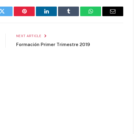
k
Twitter
Pinterest
LinkedIn
Tumblr
WhatsApp
Email
NEXT ARTICLE
Formación Primer Trimestre 2019