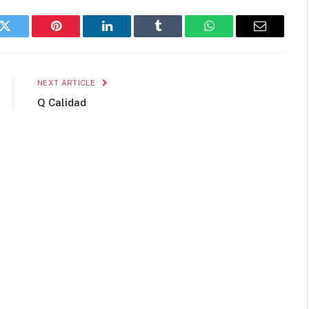
k
Twitter
Pinterest
LinkedIn
Tumblr
WhatsApp
Email
NEXT ARTICLE
Q Calidad