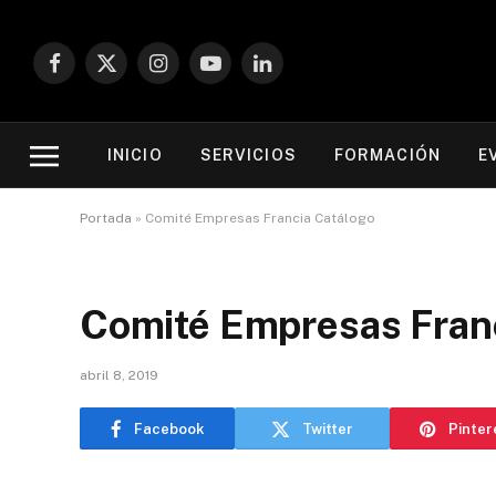
Facebook
X
Instagram
YouTube
LinkedIn
(Twitter)
INICIO
SERVICIOS
FORMACIÓN
E
Portada
»
Comité Empresas Francia Catálogo
Comité Empresas Fran
abril 8, 2019
Facebook
Twitter
Pinter