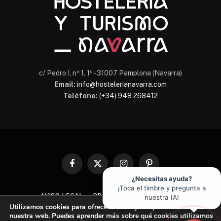
c/ Pedro I, nº 1, 1º - 31007 Pamplona (Navarra)
Email:
info@hostelerianavarra.com
Teléfono:
(+34) 948 268412
Facebook
X
Instagram
Pinterest
(Twitter)
¿Necesitas ayuda?
¡Toca el timbre y pregunta a
AVISO LEGAL
PROTECCIÓN DE DATOS
nuestra IA!
Utilizamos cookies para ofrecerte la mejor experiencia en
POLÍTICA DE COOKIES
nuestra web. Puedes aprender más sobre qué cookies utilizamos